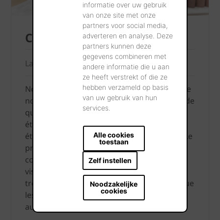
informatie over uw gebruik
van onze site met onze
partners voor social media,
Contrôle de la qualité
adverteren en analyse. Deze
partners kunnen deze
gegevens combineren met
La meilleure qualité
andere informatie die u aan
ze heeft verstrekt of die ze
hebben verzameld op basis
Nous garantissons évidemment la qualité de
van uw gebruik van hun
nos produits. C’est pourquoi des contrôles de
services.
qualité poussés sont effectués à chaque
étape du processus de production, et ce en
étroite collaboration avec les laboratoires. Le
Alle cookies
toestaan
produit fini bénéficie également d’un
contrôle supplémentaire. Via un examen
Zelf instellen
visuel lors de l’emballage pour les blocs
treillis et les briques de parement. Tandis que
Noodzakelijke
cookies
les tuiles bénéficient également d’un test
auditif, au moyen du célèbre petit marteau.