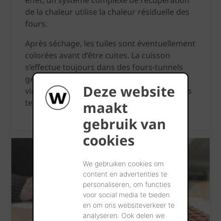
effet, un système complexe de récupération
de la chaleur utilise la chaleur résiduelle des
fours.
Après séchage, les tuiles sont éventuellement
colorées avant d’être cuites. La cuisson
s’effectue toujours dans des fours-tunnels
géants dans lesquels les produits sont cuits
Deze website
via quatre programmes automatiques, à des
températures variant entre 950 et 1050°C.
maakt
gebruik van
cookies
We gebruiken cookies om
content en advertenties te
personaliseren, om functies
voor social media te bieden
en om ons websiteverkeer te
analyseren. Ook delen we