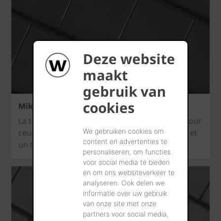
Deze website
maakt
gebruik van
cookies
Mikado – Tuile en céramique minimaliste
La tuile Mikado de Creaton est le choix idéal pour
We gebruiken cookies om
ceux qui apprécient l’architecture minimaliste et
content en advertenties te
un toit parfaitement achevé.
personaliseren, om functies
voor social media te bieden
en om ons websiteverkeer te
analyseren. Ook delen we
informatie over uw gebruik
van onze site met onze
partners voor social media,