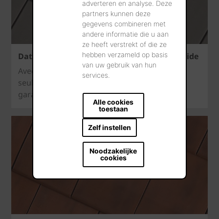
adverteren en analyse. Deze
partners kunnen deze
gegevens combineren met
andere informatie die u aan
ze heeft verstrekt of die ze
hebben verzameld op basis
Datura – une tuile solide pour une pose rapide
van uw gebruik van hun
Avec 15 pièces au m², Datura confère non
services.
seulement de l’élégance à la toiture, mais
garantit aussi une pose rapide.
Alle cookies
toestaan
Zelf instellen
Noodzakelijke
cookies