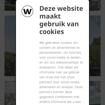
Deze website
maakt
gebruik van
cookies
We gebruiken cookies om
content en advertenties te
personaliseren, om functies
voor social media te bieden
en om ons websiteverkeer te
analyseren. Ook delen we
informatie over uw gebruik
van onze site met onze
partners voor social media,
adverteren en analyse. Deze
partners kunnen deze
gegevens combineren met
andere informatie die u aan