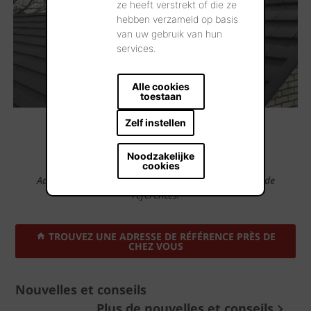
ze heeft verstrekt of die ze
hebben verzameld op basis
van uw gebruik van hun
services.
Alle cookies
toestaan
Zelf instellen
...Télécharger plus
Noodzakelijke
cookies
Admirez nos produits dans des centaines d’adresses de
références.
TROUVEZ UNE ADRESSE DE RÉFÉRENCE PRÈS DE
CHEZ VOUS
Nouvelles et conseils
Plus de nouvelles et conseils