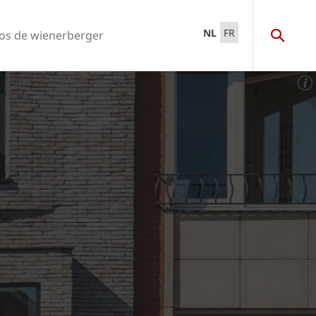
NL
FR
os de wienerberger