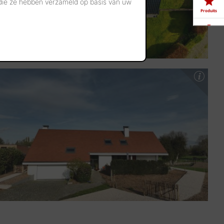
 die ze hebben verzameld op basis van uw
Produits
Télé-
chargements
Showrooms
Offres
d'emploi