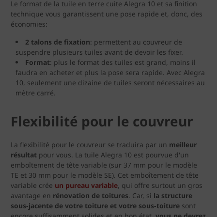
Le format de la tuile en terre cuite Alegra 10 et sa finition
technique vous garantissent une pose rapide et, donc, des
économies:
2 talons de fixation
: permettent au couvreur de
suspendre plusieurs tuiles avant de devoir les fixer.
Format
: plus le format des tuiles est grand, moins il
faudra en acheter et plus la pose sera rapide. Avec Alegra
10, seulement une dizaine de tuiles seront nécessaires au
mètre carré.
Flexibilité pour le couvreur
La flexibilité pour le couvreur se traduira par un
meilleur
résultat
pour vous. La tuile Alegra 10 est pourvue d'un
emboîtement de tête variable (sur 37 mm pour le modèle
TE et 30 mm pour le modèle SE). Cet emboîtement de tête
variable crée
un pureau variable
, qui offre surtout un gros
avantage en
rénovation de toitures
. Car, si
la structure
sous-jacente de votre toiture et votre sous-toiture
sont
encore suffisamment solides et en bon état,
v
ous
ne devrez