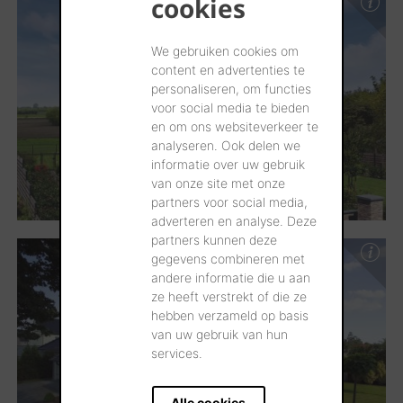
cookies
We gebruiken cookies om
content en advertenties te
personaliseren, om functies
voor social media te bieden
en om ons websiteverkeer te
analyseren. Ook delen we
informatie over uw gebruik
van onze site met onze
partners voor social media,
adverteren en analyse. Deze
partners kunnen deze
gegevens combineren met
andere informatie die u aan
ze heeft verstrekt of die ze
hebben verzameld op basis
van uw gebruik van hun
services.
Alle cookies