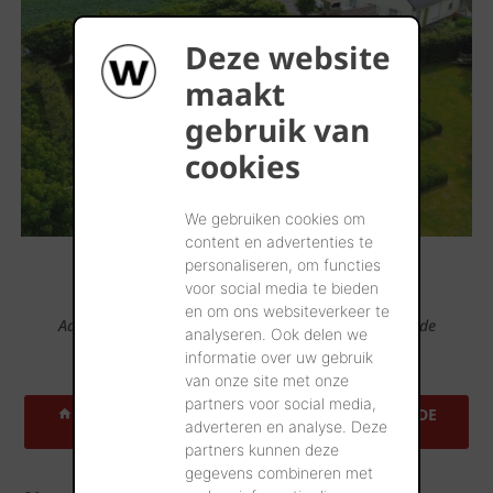
Deze website
maakt
gebruik van
cookies
We gebruiken cookies om
content en advertenties te
personaliseren, om functies
voor social media te bieden
en om ons websiteverkeer te
Admirez nos produits dans des centaines d’adresses de
analyseren. Ook delen we
références.
informatie over uw gebruik
van onze site met onze
partners voor social media,
TROUVEZ UNE ADRESSE DE RÉFÉRENCE PRÈS DE
adverteren en analyse. Deze
CHEZ VOUS
partners kunnen deze
gegevens combineren met