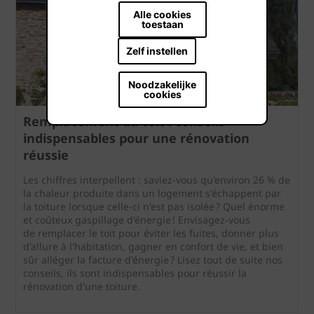
Alle cookies
toestaan
Zelf instellen
Noodzakelijke
cookies
Remplacement du toit : conseils
indispensables pour une rénovation
réussie
Les chiffres interpellent : saviez-vous qu'environ 26 % de
la chaleur produite dans un logement s'échappent par
la toiture lorsque celle-ci n'est pas isolée ? Quel énorme
et coûteux gaspillage d'énergie ! Envisagez-vous
de remplacer le toit pour éviter les fuites, donner plus
d'allure à l'habitation, gagner en confort de vie, et bien
sûr alléger la facture d'énergie ? Lisez tout de suite nos
conseils, ils sont indispensables pour réussir la
rénovation d'une toiture.