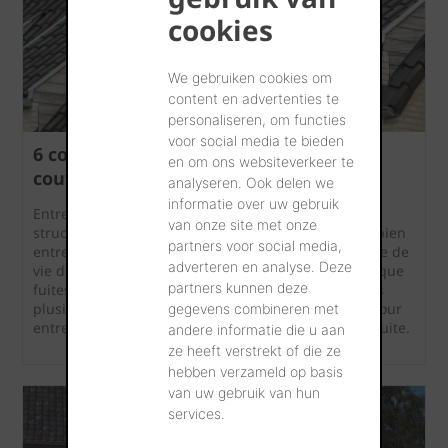
cookies
We gebruiken cookies om
content en advertenties te
personaliseren, om functies
voor social media te bieden
6 conseils pour entretenir une toiture
en om ons websiteverkeer te
couverte de tuiles en terre cuite
analyseren. Ook delen we
informatie over uw gebruik
Entretenir la toiture est essentiel pour garder la
van onze site met onze
structure de votre maison en bon état. Une toiture bien
partners voor social media,
entretenue permettra en effet de prolonger la durée de
adverteren en analyse. Deze
vie de votre maison et prévenir des problèmes tels que
partners kunnen deze
fuites et dégâts. Nous aimerions partager avec vous
plusieurs conseils et recommandations pratiques pour
gegevens combineren met
entretenir les toitures couvertes de tuiles en terre cuite.
andere informatie die u aan
ze heeft verstrekt of die ze
hebben verzameld op basis
van uw gebruik van hun
services.