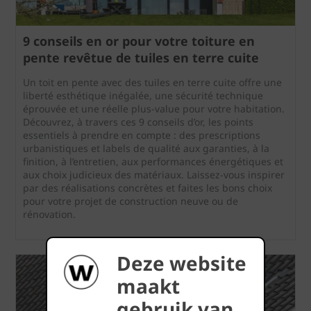
9 conseils en or pour votre toiture en
pente revêtue de tuiles en terre cuite
Un toit en pente avec des tuiles en terre cuite offre une
liberté esthétique inégalée, une sécurité technique
éprouvée et une réelle plus-value pour votre habitation.
Découvrez, à travers ces 9 conseils d’or, les points
essentiels à prendre en compte : des prescriptions
urbanistiques et labels de qualité aux garanties, à la
finition, à l’entretien, aux performances énergétiques et
aux choix judicieux des matériaux. Laissez-vous inspirer
par des réalisations concrètes et faites les bons choix
pour votre projet de construction neuve ou de
rénovation.
Deze website
maakt
gebruik van