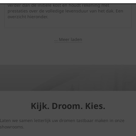
verder dan de initiële kost en houdt rekening met
prestaties over de volledige levensduur van het dak. Een
overzicht hieronder.
... Meer laden
Kijk. Droom. Kies.
Laten we samen letterlijk uw dromen tastbaar maken in onze
showrooms.