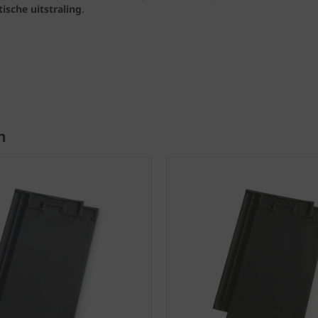
ische uitstraling
.
n