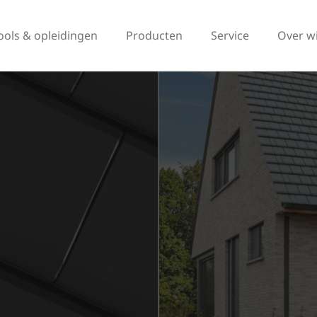
ools & opleidingen
Producten
Service
Over w