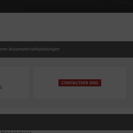
ame bouwmateriaaloplossingen
p
CONTACTEER ONS
6