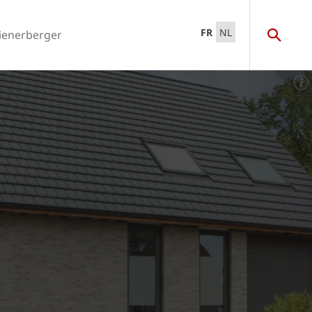
FR
NL
ienerberger