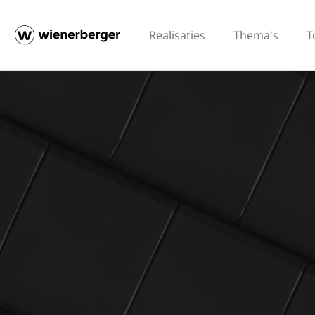
Realisaties
Thema's
T