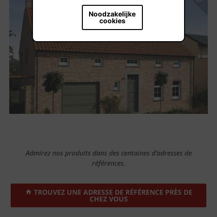
Noodzakelijke
cookies
Admirez nos produits dans des centaines d’adresses de
références.
TROUVEZ UNE ADRESSE DE RÉFÉRENCE PRÈS DE
CHEZ VOUS