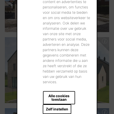
content en advertenties te
personaliseren, om functies
voor social media te bieden
en om ons websiteverkeer te
analyseren. Ook delen we
informatie over uw gebruik
van onze site met onze
partners voor social media,
adverteren en analyse. Deze
partners kunnen deze
gegevens combineren met
andere informatie die u aan
ze heeft verstrekt of die ze
hebben verzameld op basis
van uw gebruik van hun
services.
Alle cookies
toestaan
Zelf instellen