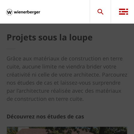
Projets sous la loupe
Grâce aux matériaux de construction en terre
cuite, aucune limite ne viendra brider votre
créativité ni celle de votre architecte. Parcourez
nos études de cas et laissez-vous surprendre
par l’architecture réalisée avec des matériaux
de construction en terre cuite.
Découvrez nos études de cas