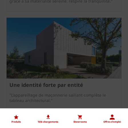
grâce à sa matérialité sereine, respire la tranquillité."
Une identité forte par entité
"L’appareillage de maçonnerie saillant complète le
tableau architectural."
Produits
Télé-chargements
Showrooms
Offres d'emploi