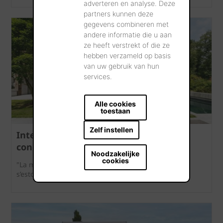
adverteren en analyse. Deze
partners kunnen deze
gegevens combineren met
andere informatie die u aan
ze heeft verstrekt of die ze
hebben verzameld op basis
van uw gebruik van hun
services.
Alle cookies
toestaan
Zelf instellen
Interprétation contemporaine d’un
concept classique
Noodzakelijke
cookies
"La maçonnerie se prolonge à l'intérieur afin que
s’estompe la limite entre l'intérieur et l'extérieur."