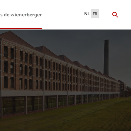
NL
FR
s de wienerberger