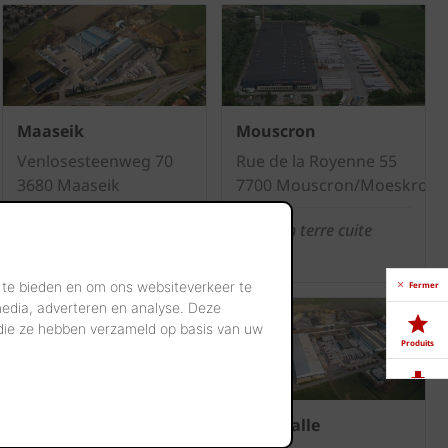
Maaseik
Mouscron
Venlosesteenweg 70
Rue de la Royenne 55
3680 Maaseik
7700 Mouscron/Moeskroen
Briques de parement
Tuiles en terre cuite
 te bieden en om ons websiteverkeer te
Fermer
media, adverteren en analyse. Deze
 die ze hebben verzameld op basis van uw
Produits
Télé-
chargements
Lanaken
Westmalle