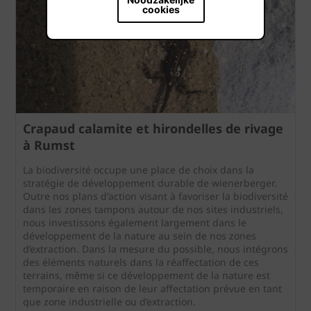
cookies
Crapaud calamite et hirondelles de rivage
à Rumst
La biodiversité occupe une place de choix dans la
stratégie de développement durable de wienerberger.
Outre nos plans d'action visant à favoriser la biodiversité
dans les zones tampons autour de nos sites industriels,
nous investissons également largement dans le
développement de la nature au sein de nos zones
d’extraction. Dans la mesure du possible, nous intégrons
des éléments naturels dans la réaffectation de ces
terrains, même si ce développement de la nature est
temporaire en raison de leur affectation prévue en tant
que zone industrielle ou d’extraction.