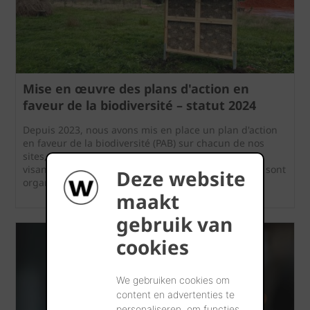
Mise en œuvre des plans d'action en
faveur de la biodiversité – statut 2024
Depuis 2023, nous avons mis en place un plan d'action
en faveur de la biodiversité (PAB) sur chacun de nos
sites, avec un plan d’implémentation et de gestion
visant à maximiser la biodiversité. Plusieurs actions sont
Deze website
organisées chaque année sur base de ce PAB.
maakt
gebruik van
cookies
We gebruiken cookies om
content en advertenties te
personaliseren, om functies