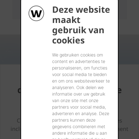
Deze website
maakt
gebruik van
cookies
We gebruiken cookies om
content en advertenties te
personaliseren, om functies
voor social media te bieden
Rapport de
en om ons websiteverkeer te
développement durable
analyseren. Ook delen we
informatie over uw gebruik
2024
van onze site met onze
partners voor social media,
adverteren en analyse. Deze
Consultez un aperçu de tous les thèmes
partners kunnen deze
gegevens combineren met
inclus dans notre rapport de développement
andere informatie die u aan
durable 2024.