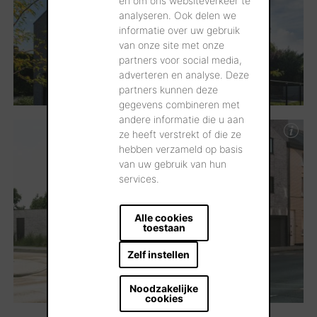
en om ons websiteverkeer te
analyseren. Ook delen we
informatie over uw gebruik
van onze site met onze
partners voor social media,
adverteren en analyse. Deze
partners kunnen deze
gegevens combineren met
andere informatie die u aan
ze heeft verstrekt of die ze
hebben verzameld op basis
van uw gebruik van hun
services.
Alle cookies
toestaan
Zelf instellen
Noodzakelijke
cookies