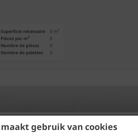
2
Superficie nécessaire
0
m
2
Pièces par m
0
Nombre de pièces
0
Nombre de palettes
0
 maakt gebruik van cookies
Trouvez des distributeurs près
de chez vous