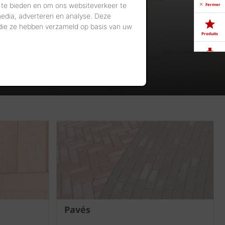
 te bieden en om ons websiteverkeer te
Fermer
media, adverteren en analyse. Deze
 die ze hebben verzameld op basis van uw
Produits
Télé-
chargements
Showrooms
Offres
d'emploi
Pavés