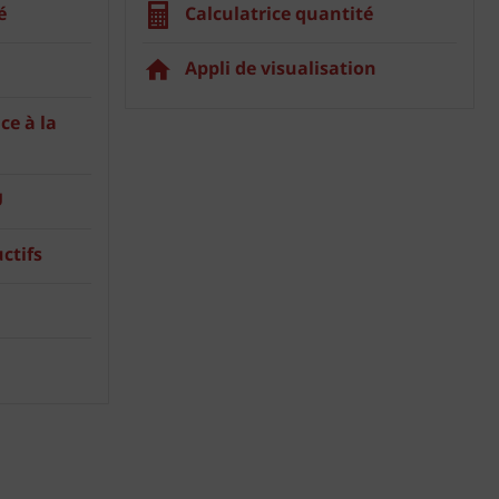
é
Calculatrice quantité
Appli de visualisation
ce à la
U
ctifs