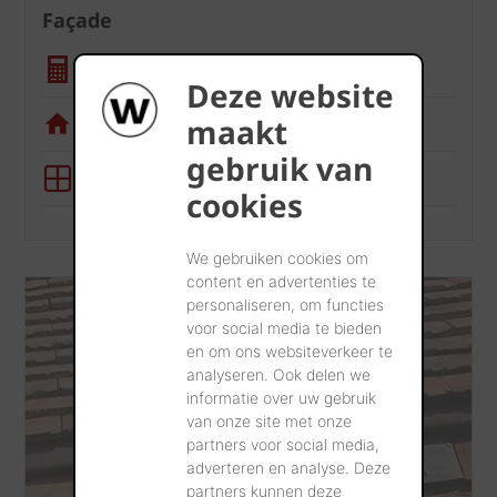
Façade
Calculatrice quantité
Deze website
Appli de visualisation
maakt
gebruik van
Outil BIM
cookies
We gebruiken cookies om
content en advertenties te
personaliseren, om functies
voor social media te bieden
en om ons websiteverkeer te
analyseren. Ook delen we
informatie over uw gebruik
van onze site met onze
partners voor social media,
adverteren en analyse. Deze
partners kunnen deze