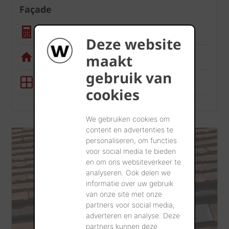
Façade
Calculatrice quantité
Deze website
Appli de visualisation
maakt
gebruik van
Outil BIM
cookies
We gebruiken cookies om
content en advertenties te
personaliseren, om functies
voor social media te bieden
en om ons websiteverkeer te
analyseren. Ook delen we
informatie over uw gebruik
van onze site met onze
partners voor social media,
adverteren en analyse. Deze
partners kunnen deze