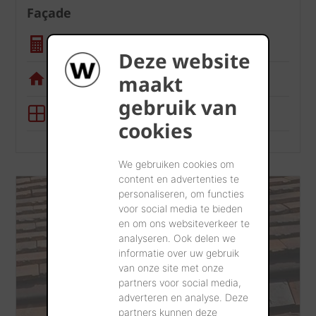
Façade
Calculatrice quantité
Deze website
Appli de visualisation
maakt
gebruik van
Outil BIM
cookies
We gebruiken cookies om
content en advertenties te
personaliseren, om functies
voor social media te bieden
en om ons websiteverkeer te
analyseren. Ook delen we
informatie over uw gebruik
van onze site met onze
partners voor social media,
adverteren en analyse. Deze
partners kunnen deze