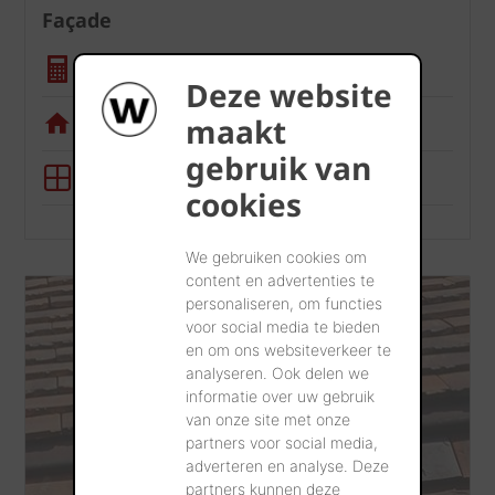
Façade
Calculatrice quantité
Deze website
Appli de visualisation
maakt
gebruik van
Outil BIM
cookies
We gebruiken cookies om
content en advertenties te
personaliseren, om functies
voor social media te bieden
en om ons websiteverkeer te
analyseren. Ook delen we
informatie over uw gebruik
van onze site met onze
partners voor social media,
adverteren en analyse. Deze
partners kunnen deze