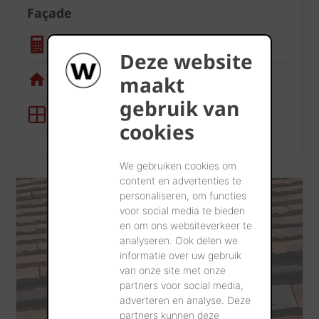
Façade
Calculatrice quantité
Deze website
Appli de visualisation
maakt
gebruik van
Outil BIM
cookies
We gebruiken cookies om
content en advertenties te
personaliseren, om functies
voor social media te bieden
en om ons websiteverkeer te
analyseren. Ook delen we
informatie over uw gebruik
van onze site met onze
partners voor social media,
adverteren en analyse. Deze
partners kunnen deze