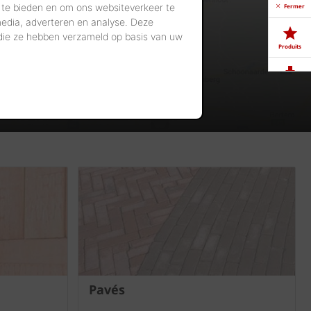
 te bieden en om ons websiteverkeer te
Fermer
media, adverteren en analyse. Deze
 die ze hebben verzameld op basis van uw
Produits
Télé-
chargements
Showrooms
Offres
d'emploi
Pavés