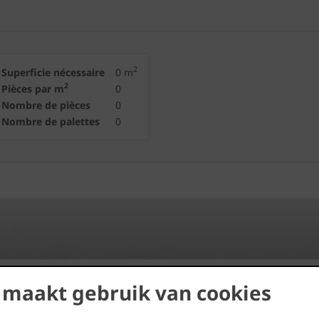
2
Superficie nécessaire
0
m
2
Pièces par m
0
Nombre de pièces
0
Nombre de palettes
0
 maakt gebruik van cookies
Trouvez des distributeurs près
de chez vous