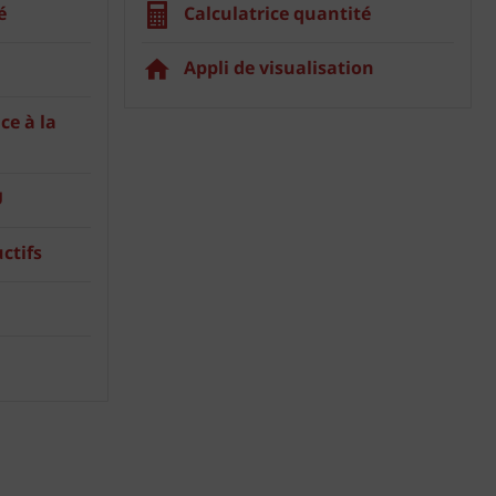
é
Calculatrice quantité
Appli de visualisation
ce à la
U
ctifs