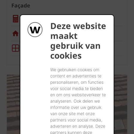
Façade
Calculatrice quantité
Deze website
Appli de visualisation
maakt
gebruik van
Outil BIM
cookies
We gebruiken cookies om
content en advertenties te
personaliseren, om functies
voor social media te bieden
en om ons websiteverkeer te
analyseren. Ook delen we
informatie over uw gebruik
van onze site met onze
partners voor social media,
adverteren en analyse. Deze
partners kunnen deze