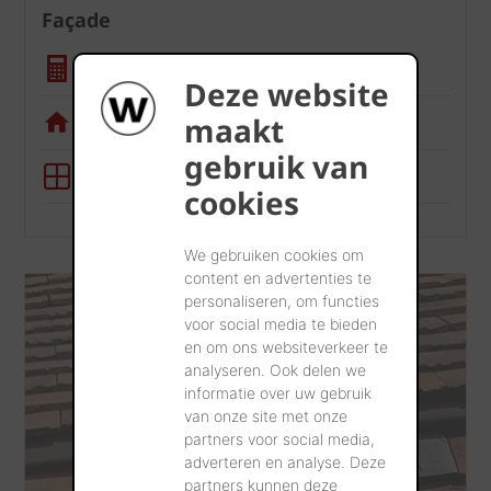
Façade
Calculatrice quantité
Deze website
Appli de visualisation
maakt
gebruik van
Outil BIM
cookies
We gebruiken cookies om
content en advertenties te
personaliseren, om functies
voor social media te bieden
en om ons websiteverkeer te
analyseren. Ook delen we
informatie over uw gebruik
van onze site met onze
partners voor social media,
adverteren en analyse. Deze
partners kunnen deze