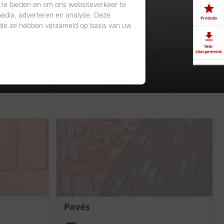
 te bieden en om ons websiteverkeer te
media, adverteren en analyse. Deze
Produits
 die ze hebben verzameld op basis van uw
Télé-
chargements
Showrooms
Offres
d'emploi
Pavés