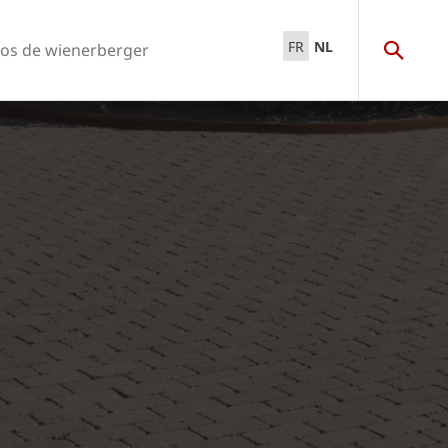
FR
NL
os de wienerberger