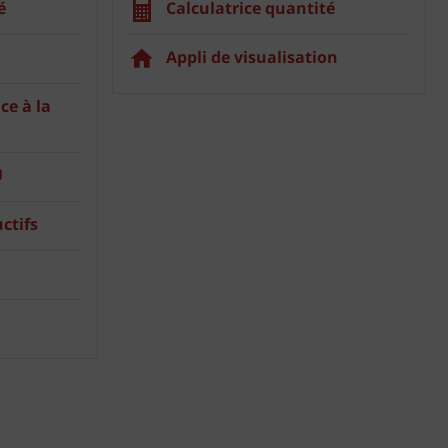
é
Calculatrice quantité
Appli de visualisation
ce à la
U
ctifs