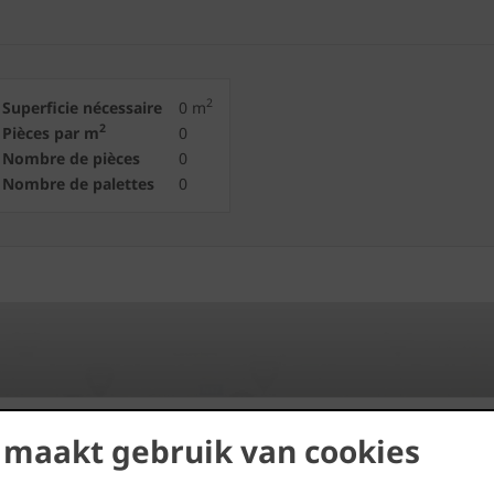
2
Superficie nécessaire
0
m
2
Pièces par m
0
Nombre de pièces
0
Nombre de palettes
0
 maakt gebruik van cookies
Trouvez des distributeurs près
de chez vous