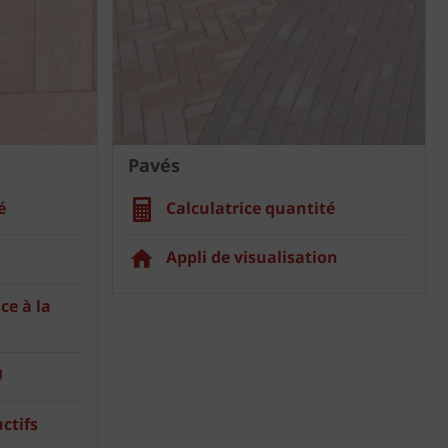
Pavés
é
Calculatrice quantité
Appli de visualisation
ce à la
U
ctifs