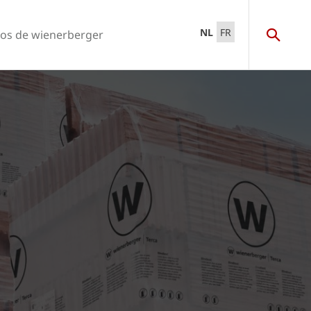
NL
FR
os de wienerberger