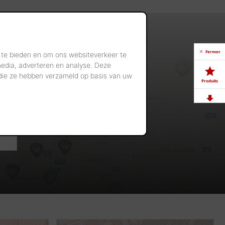
Fermer
 te bieden en om ons websiteverkeer te
media, adverteren en analyse. Deze
 die ze hebben verzameld op basis van uw
Produits
Télé-
chargements
Showrooms
Offres
d'emploi