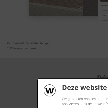
Renoviewer by wienerberger
© Wienerberger nv/sa
Déc
Deze website
We gebruiken cookies om cont
analyseren. Ook delen we inf