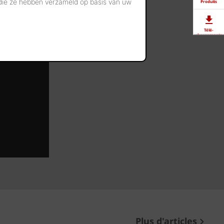
 die ze hebben verzameld op basis van uw
Produits
Télé-
chargements
Showrooms
Offres
d'emploi
Plus d'articles