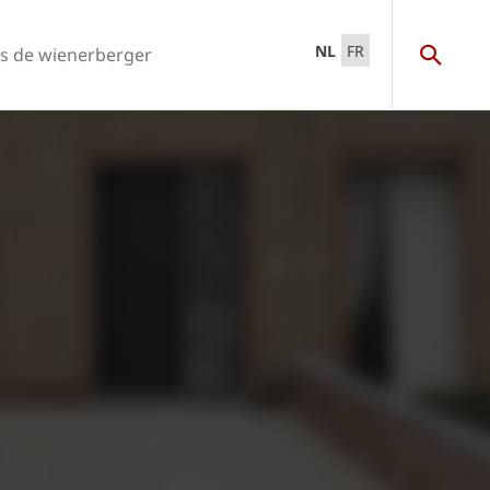
NL
FR
s de wienerberger