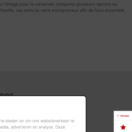
gez l’image pour la conserver, comparez plusieurs options ou
 famille, vos amis ou votre entrepreneur afin de faire ensemble
ions
Fermer
 te bieden en om ons websiteverkeer te
media, adverteren en analyse. Deze