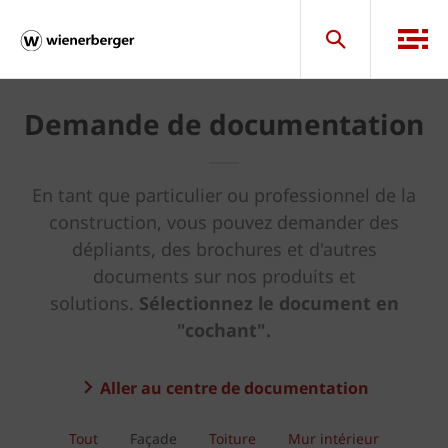
Demande de documentation
En tant que particulier ou professionnel de la
construction, vous pouvez demander des
dépliants, des brochures et d'autres
documents sur nos produits et
solutions.
Sélectionnez le document en
"cochant".
Aller au centre de documentation
Tout
Façade
Toiture
Mur intérieur