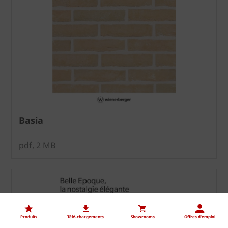
Basia
pdf, 2 MB
Produits
Télé-chargements
Showrooms
Offres d'emploi