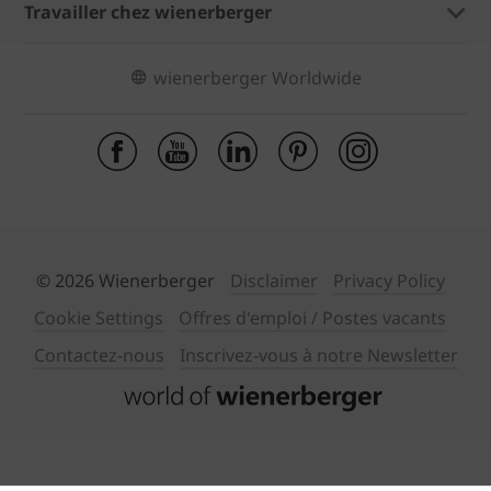
Travailler chez wienerberger
wienerberger Worldwide
© 2026 Wienerberger
Disclaimer
Privacy Policy
Cookie Settings
Offres d'emploi / Postes vacants
Contactez-nous
Inscrivez-vous à notre Newsletter