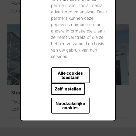
Fixez votre rendez-vous à notre showroom à
partners voor social media,
Courtrai.
adverteren en analyse. Deze
partners kunnen deze
gegevens combineren met
andere informatie die u aan
ze heeft verstrekt of die ze
hebben verzameld op basis
van uw gebruik van hun
services.
Alle cookies
toestaan
Zelf instellen
Showroom Londerzeel
Fixez votre rendez-vous à notre showroom à
Noodzakelijke
cookies
Londerzeel.