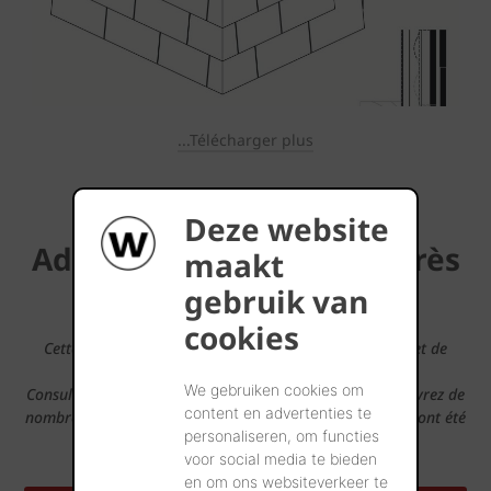
...Télécharger plus
Deze website
Adresses de références près
maakt
de chez vous
gebruik van
cookies
Cette tuile en terre cuite semble convenir à votre projet de
construction?
We gebruiken cookies om
Consultez alors notre outil Maisons Inspirantes et découvrez de
content en advertenties te
nombreuses maisons de référence dans votre région qui ont été
personaliseren, om functies
construites avec cette tuile.
voor social media te bieden
en om ons websiteverkeer te