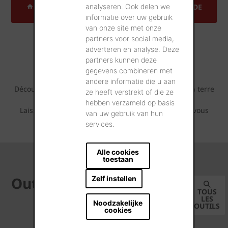
analyseren. Ook delen we
TROUVEZ UNE ADRESSE DE RÉFÉRENCE PRÈS DE
CHEZ VOUS
informatie over uw gebruik
van onze site met onze
partners voor social media,
Projets de référence
adverteren en analyse. Deze
inspirants
partners kunnen deze
gegevens combineren met
andere informatie die u aan
Découvrez tout ce qui est possible avec cette tuile en terre
ze heeft verstrekt of die ze
cuite.
hebben verzameld op basis
Laissez-vous inspirer par les séries de photos que vous
van uw gebruik van hun
pouvez retrouver ci-dessous.
services.
Alle cookies
toestaan
Outils
Zelf instellen
TOUS
LES
Noodzakelijke
OUTILS
cookies