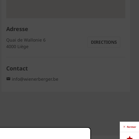
Adresse
Quai de Wallonie 6
DIRECTIONS
4000 Liège
Contact
info@wienerberger.be
Fermer