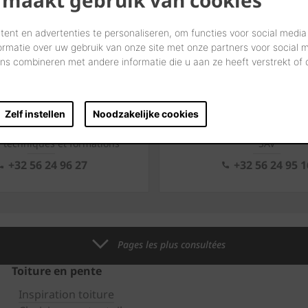
ent en advertenties te personaliseren, om functies voor social media
 Liège
ormatie over uw gebruik van onze site met onze partners voor social 
s combineren met andere informatie die u aan ze heeft verstrekt of
ationales
Service après-vente professionnel
Solut
Zelf instellen
Noodzakelijke cookies
s techniques et formations
SAV
+32 56 24 96 27
+32 56 24 95 1
Pages les plus consultées
Toiture en pente
Inspiration toiture