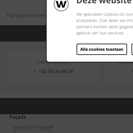
We gebruiken cookies om cont
À propos de wienerberger
Evenements
Habitat
analyseren. Ook delen we inf
partners kunnen deze gegeven
Connaissance et expérience intern
gebruik van hun services.
Alle cookies toestaan
Contact général
Conseil
+32 56 24 96 38
Façade
Inspiration façade