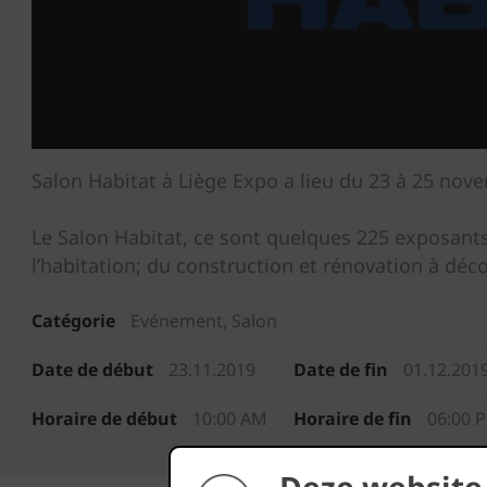
Salon Habitat à Liège Expo a lieu du 23 à 25 no
Le Salon Habitat, ce sont quelques 225 exposants 
l’habitation; du construction et rénovation à d
Catégorie
Evénement, Salon
Date de début
23.11.2019
Date de fin
01.12.201
Horaire de début
10:00 AM
Horaire de fin
06:00 
Deze website