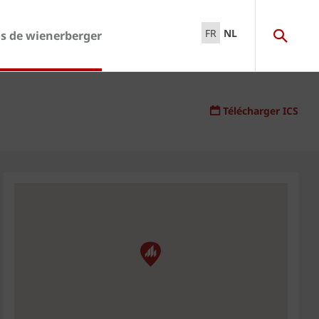
FR
NL
s de wienerberger
Télécharger ICS