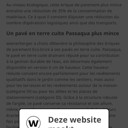
Au niveau écologique, cette brique de parement plus mince
entraîne une réduction de 35% de la consommation de
matériaux. Ce à quoi il convient d’ajouter une réduction du
nombre d’opérations logistiques ainsi que des transports.
Un pavé en terre cuite Passaqua plus mince
wienerberger a choisi d’étendre la philosophie des briques
de parement Eco-brick à ses pavés en terre cuite. Passaqua,
le pavé en terre cuite drainant réputé pour sa contribution
à la gestion durable de l'eau, est désormais également
disponible en version 6 cm de hauteur. Cette hauteur
réduite convient encore parfaitement pour les revêtements
qualitatifs dans le jardin comme les sentiers, mais aussi
pour les terrasses et les revêtements autour de la maison
(catégorie IV) ou pour les allées et les places de
stationnement (catégorie III). Grâce à la structure robuste
de l'argile, ce pavé conserve sa résistance et son allure,
même lorsqu’il est soumis à usage intensif. Grâce à leurs
écarteurs, ces nouveaux pavés en terre cuite créent, une
Deze website
fois posés, des joints de 6 millimètres de largeur, qui
facilitent l’infiltration de l’eau. La part des joints dans le