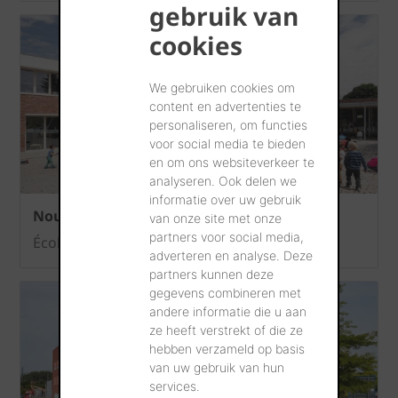
gebruik van
cookies
We gebruiken cookies om
content en advertenties te
personaliseren, om functies
voor social media te bieden
en om ons websiteverkeer te
analyseren. Ook delen we
informatie over uw gebruik
Nouvelle construction école à Hoeilaart
van onze site met onze
partners voor social media,
École primaire 'Het Groene Dal'
adverteren en analyse. Deze
partners kunnen deze
gegevens combineren met
andere informatie die u aan
ze heeft verstrekt of die ze
hebben verzameld op basis
van uw gebruik van hun
services.