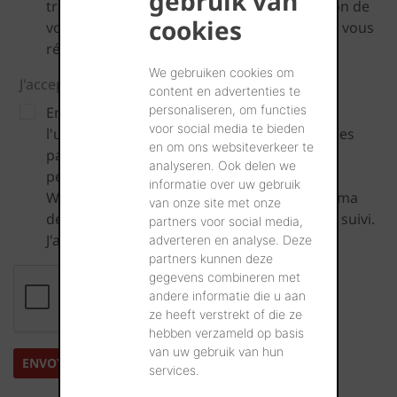
gebruik van
traitement, à l’effacement et à la consultation de
cookies
vos données à caractère personnel, veuillez vous
référer à notre
Politique de confidentialité
.
We gebruiken cookies om
J'accepte les conditions de confidentialité *
content en advertenties te
personaliseren, om functies
En envoyant ma demande, je consens à
voor social media te bieden
l'utilisation des données personnelles entrées
en om ons websiteverkeer te
par moi-même, ainsi que des données
analyseren. Ook delen we
personnelles dérivées de ma question, par
informatie over uw gebruik
Wienerberger SA aux fins du traitement de ma
van onze site met onze
demande, ainsi que pour toute question ou suivi.
partners voor social media,
J'accepte les
conditions de confidentialité
.
adverteren en analyse. Deze
partners kunnen deze
gegevens combineren met
andere informatie die u aan
ze heeft verstrekt of die ze
hebben verzameld op basis
van uw gebruik van hun
services.