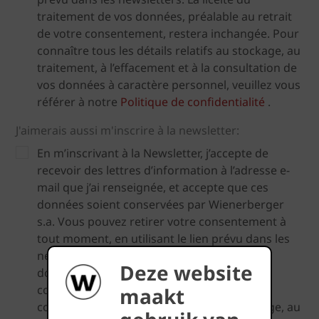
traitement de vos données, préalable au retrait
de votre consentement, restera inchangée. Pour
connaître tous les détails relatifs au stockage, au
traitement, à l’effacement et à la consultation de
vos données à caractère personnel, veuillez vous
référer à notre
Politique de confidentialité
.
J'aimerais aussi m'inscrire à la newsletter:
En m’inscrivant à la Newsletter, j’accepte de
recevoir des lettres d’information à l’adresse e-
mail que j’ai renseignée, et accepte que ces
données soient conservées par Wienerberger
s.a. Vous pouvez retirer votre consentement à
tout moment, en utilisant le lien prévu dans les
newsletters. La licéité du traitement de vos
Deze website
données, préalable au retrait de votre
consentement, restera inchangée. Pour
maakt
connaître tous les détails relatifs au stockage, au