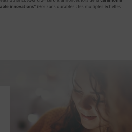
uréats du Brick Award 24 seront annoncés lors de la
cérémonie
alable innovations"
(Horizons durables : les multiples échelles