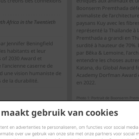
nous créons des connexions
éthiques aux animaux et un
Boonserm Premthada défen
animaliste de l’architectu
th Africa in the Twentieth
paysans Kuy avec les fibre
représenté la Thaïlande à 
Premthada a grandi en Thaï
ar Jennifer Beningfield
surdité à hauteur de 70%. D
les habitants et leur
par Bêka & Lemoine, l'arch
 of 2030 Award et
entendre les choses autreme
 l'ancienne caserne de
Katana, du Global Award fo
nd une vision humaniste de
Academy Dorfman Award en 
 de la durabilité.
en 2022.
Photo 1: Portrait de Boonserm Pre
Photo 2: Elephant World Non Human 
 maakt gebruik van cookies
ent en advertenties te personaliseren, om functies voor social media
ormatie over uw gebruik van onze site met onze partners voor social 