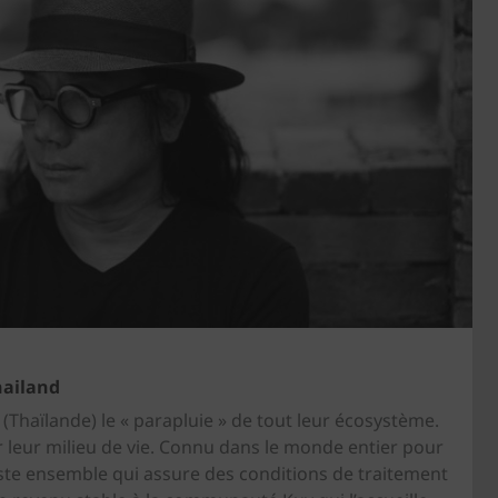
ailand
 (Thaïlande) le « parapluie » de tout leur écosystème.
er leur milieu de vie. Connu dans le monde entier pour
ste ensemble qui assure des conditions de traitement