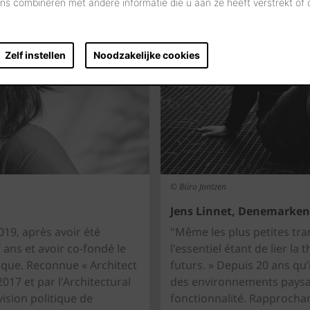
s combineren met andere informatie die u aan ze heeft verstrekt of
Zelf instellen
Noodzakelijke cookies
© Büro Jantzen
Jens Linnet, Denemarken
019, après avoir été
"Même les plus petites tr
 ans et avoir co-fondé le
l'essentiel étant de lier la
ique. Reconnue « Architect
futurs. » Depuis 20 ans qu’i
017 et par l'Architectural
des environnements paysag
ision politique de
fonctionnalité. Rapprochan