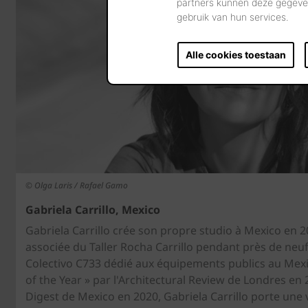
partners kunnen deze gegeven
gebruik van hun services.
Alle cookies toestaan
© Olga Laris / Rafael Gamo
Gabriela Carrillo, Mexico
Gabriela Carrillo crée son propre studio à Mexico en 2
associée du Taller Rocha Carrillo pendant près de neuf
Colectivo C733 dédié aux équipements publics au Mex
of the Year » par l'Architectural Review de Londres en 2
Digest de Mexico en 2020, Gabriela Carrillo porte une v