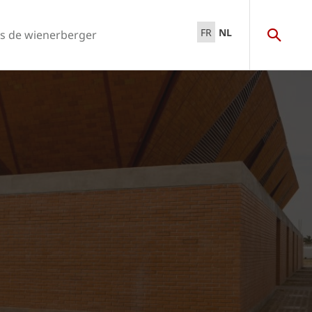
FR
NL
s de wienerberger