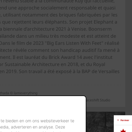
 revenu stable à la communauté Kuy qui l’accueille,
d une approche socialement responsable et quasi
re, utilisant notamment des briques fabriquées par les
s que rejettent leurs éléphants. Son projet Elephant a
la biennale d’architecture 2021 à Venise. Boonserm
lande dans un milieu très modeste et est atteint de
ans le film de 2023 "Big Ears Listen With Feet" réalisé
itecte révèle comment son handicap auditif l’a mené à
nt. Il est lauréat du Brick Award 14 avec l'institut
r Sustainable Architecture en 2018, et du Royal
2019. Son travail a été exposé à la BAP de Versailles
mthada © lameverything
Centered Architecture, Bangkok Project Studio © Spaceshift Studio
 te bieden en om ons websiteverkeer te
Fermer
media, adverteren en analyse. Deze