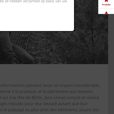
 die ze hebben verzameld op basis van uw
Produits
Télé-
chargements
Showrooms
Offres
d'emploi
ansformations peuvent avoir un impact considérable,
 théorie à la pratique, et le patrimoine aux besoins
l est à la tête de BOGL, Jens Linnet conçoit et réalise
és réputés pour leur beauté autant que leur
t le paysage au plus près des bâtiments, jouant des