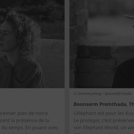
© Iameverything / Spaceshift Studio
Boonserm Premthada, Th
 premier plan de notre
L’éléphant est pour les Kuy
cent la présence de la
Le protéger, c’est préserv
il du temps. En jouant avec
son Elephant World, un va