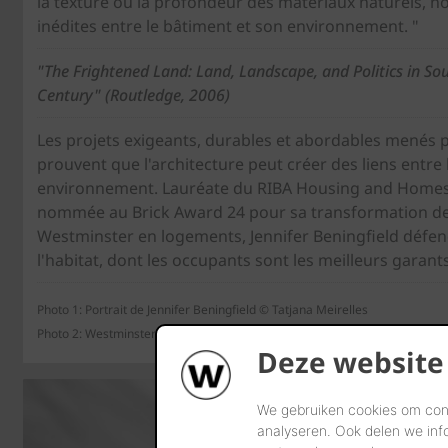
la texture ou la profondeur des matériaux naturels, 
inédites entre le bâtiment et son environnement. "
"The Frightened Land: Land, Landscape, and Politics in Sou
Century" (Routledge, 2006)
Les projets exigeants, durables et abordables menés p
prouvent que l'architecture peut créer des liens entre 
environnement. Lauréate du RIBA Housing and Homes
nommée au Brick Award 24 pour sa transformation de
Westminster en logements, Jennifer Beningfield défe
l'habitat, dont les occupants sont les meilleurs garants
Photo 1: Portrait de Jennifer Beningfield © Tatjana Meirelles
Photo 2: Westminster Fire Station, Londres, Openstudio © Richard Davies
Deze website
We gebruiken cookies om cont
analyseren. Ook delen we inf