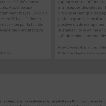
x et la sérénité dans des
rapports entre intérieur et
tés. Attachée aux
intrinsèques des sites sur l
notamment mayas, Gabriela
urbains autant que d’équi
es en 2014, le Federico
petit au grand, le local au
e décernée par la faculté
positive du développement 
l'Académie d'architecture
sustainability in a time of
– (Re)forming communities
Photo 1: Portrait de Jens Linnet © B
ael Gamo
Photo 2: Sundbyøster Plads, Copen
es deux ans la créativité et la versatilité de l'architecture en bri