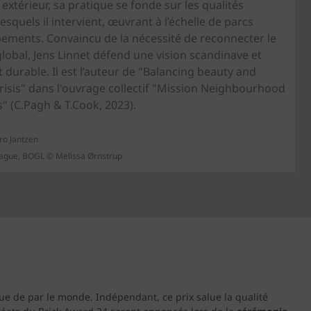
 extérieur, sa pratique se fonde sur les qualités
esquels il intervient, œuvrant à l’échelle de parcs
pements. Convaincu de la nécessité de reconnecter le
 global, Jens Linnet défend une vision scandinave et
durable. Il est l’auteur de "Balancing beauty and
 crisis" dans l'ouvrage collectif "Mission Neighbourhood
" (C.Pagh & T.Cook, 2023).
üro Jantzen
hague, BOGL © Melissa Ørnstrup
que de par le monde. Indépendant, ce prix salue la qualité