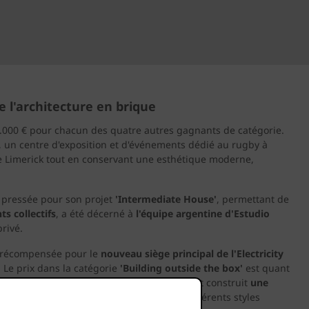
e l'architecture en brique
 5.000 € pour chacun des quatre autres gagnants de catégorie.
, un centre d'exposition et d'événements dédié au rugby à
 de Limerick tout en conservant une esthétique moderne,
re pressée pour son projet
'Intermediate House'
, permettant de
s collectifs
, a été décerné à
l'équipe argentine d'Estudio
rivé.
 récompensée pour le
nouveau siège principal de l'Electricity
. Le prix dans la catégorie
'Building outside the box'
est quant
tecture et de design, ces studios associés ont construit
une
, celle-ci qui guide les visiteurs à travers différents styles