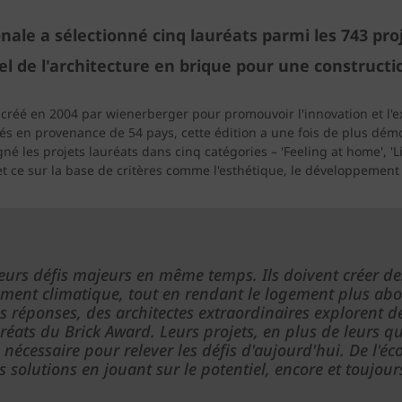
nale a sélectionné cinq lauréats parmi les 743 pr
el de l'architecture en brique pour une constructi
 créé en 2004 par wienerberger pour promouvoir l'innovation et l'ex
és en provenance de 54 pays, cette édition a une fois de plus démon
né les projets lauréats dans cinq catégories – 'Feeling at home', 'L
x, et ce sur la base de critères comme l'esthétique, le développe
sieurs défis majeurs en même temps. Ils doivent créer 
ment climatique, tout en rendant le logement plus abord
réponses, des architectes extraordinaires explorent de 
éats du Brick Award. Leurs projets, en plus de leurs qua
 nécessaire pour relever les défis d'aujourd'hui. De l'é
des solutions en jouant sur le potentiel, encore et touj