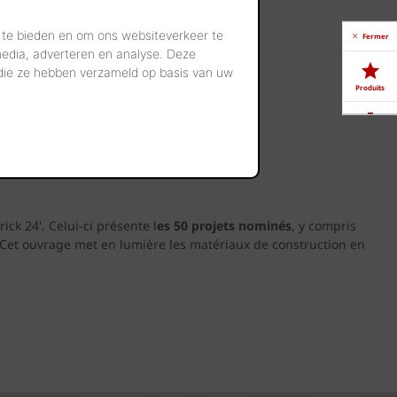
 te bieden en om ons websiteverkeer te
Fermer
media, adverteren en analyse. Deze
 die ze hebben verzameld op basis van uw
Produits
Télé-
chargements
Showrooms
k 24'. Celui-ci présente l
es 50 projets nominés
, y compris
 Cet ouvrage met en lumière les matériaux de construction en
Offres
d'emploi