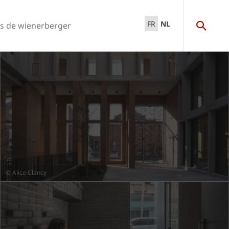
FR
NL
s de wienerberger
© Alice Clancy