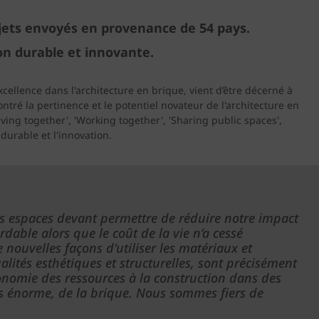
ojets envoyés en provenance de 54 pays.
on durable et innovante.
cellence dans l'architecture en brique, vient d’être décerné à
tré la pertinence et le potentiel novateur de l'architecture en
iving together', 'Working together', 'Sharing public spaces',
ment durable et l'innovation.
des espaces devant permettre de réduire notre impact
able alors que le coût de la vie n’a cessé
nouvelles façons d'utiliser les matériaux et
lités esthétiques et structurelles, sont précisément
conomie des ressources à la construction dans des
ours énorme, de la brique. Nous sommes fiers de