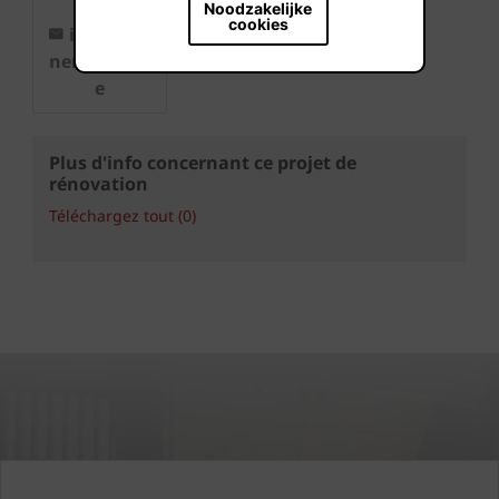
96 38
Noodzakelijke
cookies
info@wie
nerberger.b
e
Plus d'info concernant ce projet de
rénovation
Téléchargez tout (0)