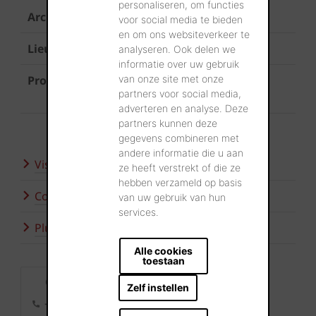
personaliseren, om functies
Architecte
Krul architecten
voor social media te bieden
en om ons websiteverkeer te
Lieu
Leuven
analyseren. Ook delen we
informatie over uw gebruik
van onze site met onze
Produits
Plaquettes
Terca Cassia Rouge
partners voor social media,
Pavés
Arte Nero
adverteren en analyse. Deze
partners kunnen deze
gegevens combineren met
andere informatie die u aan
Visitez nos showrooms
ze heeft verstrekt of die ze
hebben verzameld op basis
Contactez-nous
van uw gebruik van hun
services.
Plus d'inspiration
Alle cookies
toestaan
Contact
Zelf instellen
+32 56 24