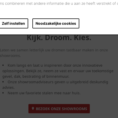
s combineren met andere informatie die u aan ze heeft verstrekt of
Zelf instellen
Noodzakelijke cookies
Kijk. Droom. Kies.
Laten we samen letterlijk uw dromen tastbaar maken in onze
showrooms.
Kom langs en laat u inspireren door onze innovatieve
oplossingen. Bekijk ze, neem ze vast en ervaar uw toekomstige
gevel, dak, bestrating of binnenmuur.
Onze showroomadviseurs geven u uitgebreid deskundig
advies.
Neem uw favoriete stalen mee naar huis.
BEZOEK ONZE SHOWROOMS