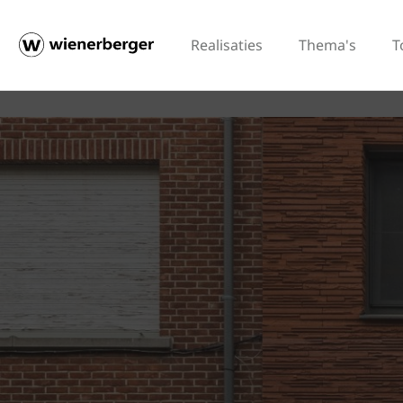
Realisaties
Thema's
T