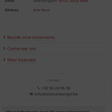
Gevel
Steenstrippen
Terca Cassia Rood
Klinkers
Arte Nero
Bezoek onze showrooms
Contacteer ons
Meer inspiratie
Contact
+32 56 24 96 38
info@wienerberger.be
Meer informatie over dit renovatieproject