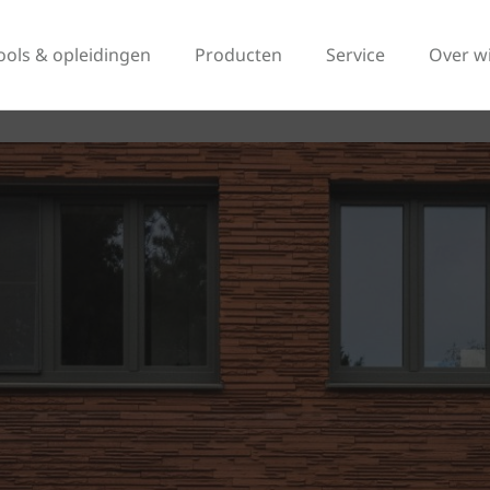
ools & opleidingen
Producten
Service
Over w