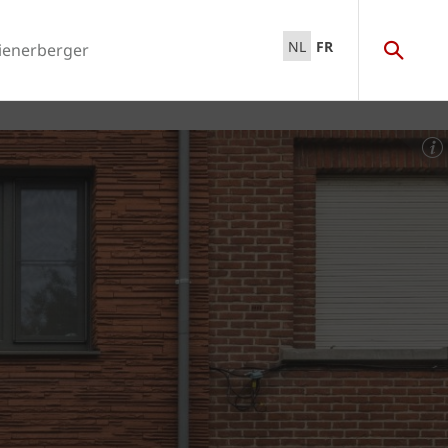
NL
FR
ienerberger