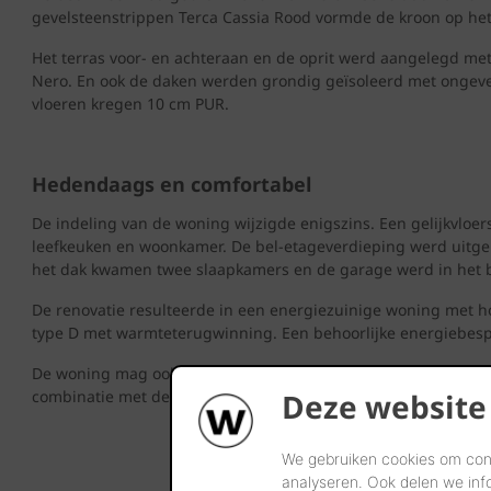
gevelsteenstrippen Terca Cassia Rood vormde de kroon op het
Het terras voor- en achteraan en de oprit werd aangelegd met 
Nero. En ook de daken werden grondig geïsoleerd met ongevee
vloeren kregen 10 cm PUR.
Hedendaags en comfortabel
De indeling van de woning wijzigde enigszins. Een gelijkvloe
leefkeuken en woonkamer. De bel-etageverdieping werd uitgeb
het dak kwamen twee slaapkamers en de garage werd in het
De renovatie resulteerde in een energiezuinige woning met ho
type D met warmteterugwinning. Een behoorlijke energiebespa
De woning mag ook gezien worden. De rode steenstrippen creë
Deze website
combinatie met de tuin.
We gebruiken cookies om cont
analyseren. Ook delen we inf