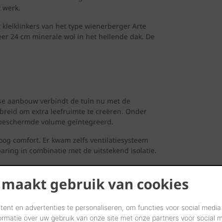
 werk.
kleiklinkers van het type wienerberger Arte
r 24 cm minerale wol in het hellende dak. De
rse aanbouw verbindt de tuin nu met de
reid om extra leefruimte te creëren. Onder
 beschermde volume geïntegreerd.
og comfort. Er kwam zelfs ventilatiesysteem
ring in combinatie met de uitstekend isolatie.
ren een eigentijds en uniek concept, zeker in
 maakt gebruik van cookies
ent en advertenties te personaliseren, om functies voor social media
ormatie over uw gebruik van onze site met onze partners voor social 