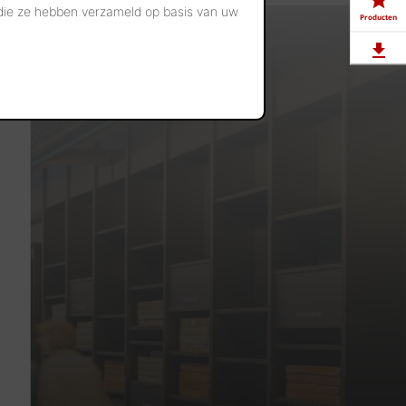
 die ze hebben verzameld op basis van uw
Producten
Downloads
Showrooms
Jobs