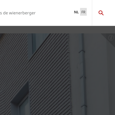
NL
FR
s de wienerberger