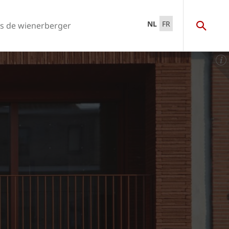
NL
FR
s de wienerberger