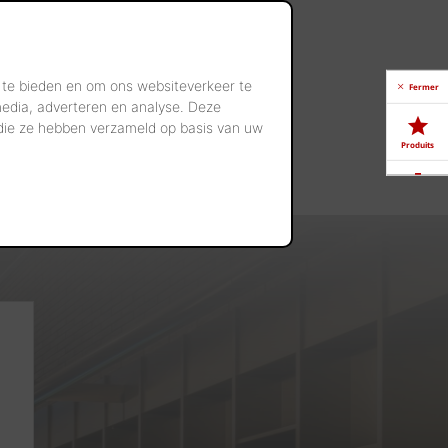
 te bieden en om ons websiteverkeer te
Fermer
media, adverteren en analyse. Deze
 die ze hebben verzameld op basis van uw
Produits
Télé-
chargements
Showrooms
Offres
d'emploi