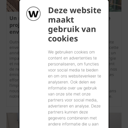
Deze website
maakt
Un mélange d'innovations locales et de
projets énergétiques de grande
gebruik van
envergure pour un progrès durable
cookies
Outre les nombreuses initiatives locales de plus petite
envergure ont également été approuvés et réalisés cette
We gebruiken cookies om
année plusieurs projets à plus grande échelle ayant un
content en advertenties te
impact considérable sur notre consommation d'énergie
et nos émissions de CO
. Ces efforts nous rapprochent
personaliseren, om functies
2
de notre objectif ambitieux, à savoir réduire de 25% nos
voor social media te bieden
émissions de CO
d'ici fin 2026 par rapport à 2020. Les
en om ons websiteverkeer te
2
efforts conjoints de nos équipes ‘énergie’ ainsi que
analyseren. Ook delen we
l’implémentation de mesures à grande échelle vont
informatie over uw gebruik
nous permettre d’effectuer un grand pas en avant dans
van onze site met onze
notre ambition de rendre wienerberger plus durable.
partners voor social media,
adverteren en analyse. Deze
partners kunnen deze
gegevens combineren met
andere informatie die u aan