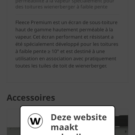
perméabilité à la vapeur spécialement pour
des toitures wienerberger à faible pente
Fleece Premium est un écran de sous-toiture
haut de gamme hautement perméable à la
vapeur. Cet écran performant et résistant a
été spécialement développé pour les toitures
à faible pente ≥ 10° et est destiné à une
utilisation en association avec pratiquement
toutes les tuiles de toit de wienerberger.
Accessoires
Deze website
maakt