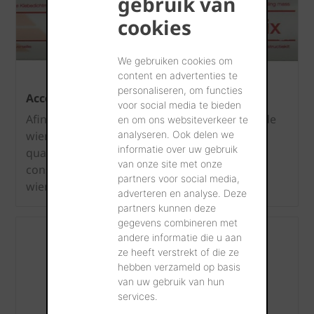
gebruik van
cookies
We gebruiken cookies om
content en advertenties te
personaliseren, om functies
Accessoires pour Fleece
voor social media te bieden
Afin d’intégrer l'écran de sous-toiture Fleece de
en om ons websiteverkeer te
wienerberger d’une manière correcte et
analyseren. Ook delen we
informatie over uw gebruik
qualitative dans votre toiture, nous vous
van onze site met onze
conseillons d’utiliser les accessoires signés
partners voor social media,
wienerberger.
adverteren en analyse. Deze
partners kunnen deze
gegevens combineren met
andere informatie die u aan
ze heeft verstrekt of die ze
hebben verzameld op basis
van uw gebruik van hun
services.