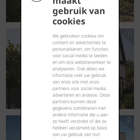
maakt
gebruik van
cookies
We gebruiken cookies om
content en advertenties te
personaliseren, om functies
voor social media te bieden
en om ons websiteverkeer te
analyseren. Ook delen we
informatie over uw gebruik
van onze site met onze
partners voor social media,
adverteren en analyse. Deze
partners kunnen deze
gegevens combineren met
andere informatie die u aan
ze heeft verstrekt of die ze
hebben verzameld op basis
van uw gebruik van hun