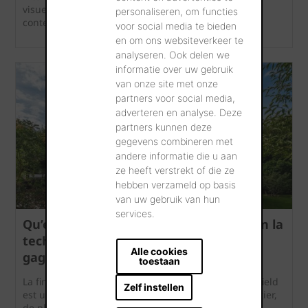
visuellement des styles architecturaux anciens et
personaliseren, om functies
contemporains.
voor social media te bieden
en om ons websiteverkeer te
analyseren. Ook delen we
informatie over uw gebruik
van onze site met onze
partners voor social media,
adverteren en analyse. Deze
partners kunnen deze
gegevens combineren met
andere informatie die u aan
ze heeft verstrekt of die ze
hebben verzameld op basis
van uw gebruik van hun
services.
Qu’est-ce que la finition de façade selon la
technique de Chipperfield et pourquoi
Alle cookies
gagne‑t‑elle en popularité ?
toestaan
La finition de façade selon la technique de Chipperfield
Zelf instellen
est une finition décorative de façade à base de mortier,
de plus en plus utilisée aussi bien en construction