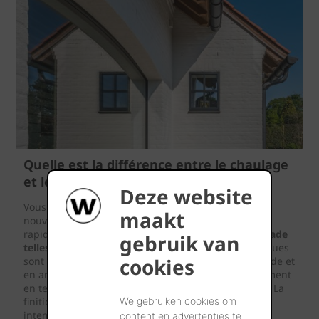
Quelle est la différence entre le chaulage
et le crépi ?
Deze website
Vous souhaitez rénover votre façade ou donner un
maakt
nouveau style à votre habitation ? Vous serez alors
rapidement amené à envisager
des finitions de façade
gebruik van
telles que le chaulage ou le crépi
. Ces deux techniques
cookies
sont fréquemment utilisées pour protéger une façade et
en améliorer l’esthétique, mais elles diffèrent fortement
en termes d’aspect, de composition et d’application. La
We gebruiken cookies om
finition de façade constitue une solution durable et
intemporelle, appréciée pour sa capacité à unir
content en advertenties te