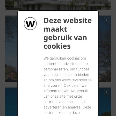
Deze website
maakt
gebruik van
cookies
We gebruiken cookies om
content en advertenties te
personaliseren, om functies
voor social media te bieden
en om ons websiteverkeer te
analyseren. Ook delen we
informatie over uw gebruik
van onze site met onze
partners voor social media,
adverteren en analyse. Deze
partners kunnen deze