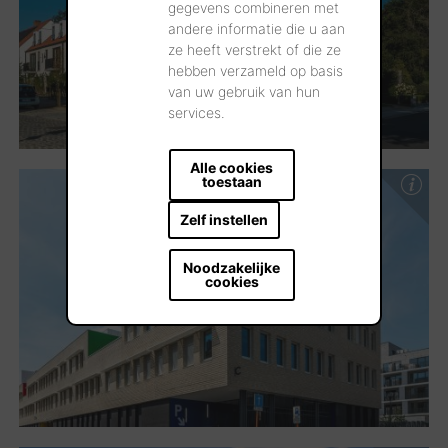
gegevens combineren met
andere informatie die u aan
ze heeft verstrekt of die ze
hebben verzameld op basis
van uw gebruik van hun
services.
Alle cookies
toestaan
Zelf instellen
Noodzakelijke
cookies