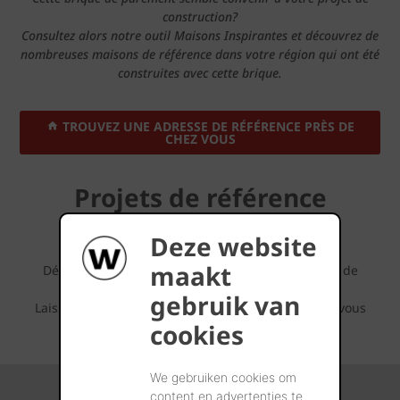
construction?
Consultez alors notre outil Maisons Inspirantes et découvrez de
nombreuses maisons de référence dans votre région qui ont été
construites avec cette brique.
TROUVEZ UNE ADRESSE DE RÉFÉRENCE PRÈS DE
CHEZ VOUS
Projets de référence
inspirants
Deze website
maakt
Découvrez tout ce qui est possible avec ce brique de
parement Terca.
gebruik van
Laissez-vous inspirer par les séries de photos que vous
cookies
pouvez retrouver ci-dessous.
We gebruiken cookies om
content en advertenties te