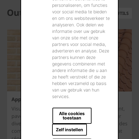
personaliseren, om functies
Outils
voor social media te bieden
TOUS LES OUTILS
en om ons websiteverkeer te
analyseren. Ook delen we
informatie over uw gebruik
van onze site met onze
partners voor social media,
adverteren en analyse. Deze
partners kunnen deze
gegevens combineren met
andere informatie die u aan
ze heeft verstrekt of die ze
hebben verzameld op basis
van uw gebruik van hun
services.
Appli de visualisation
Visualisez les textures des briques de parement,
Alle cookies
pavés en terre cuite et tuiles de votre choix sur
toestaan
diverses maisons témoin. Vous pouvez tester des
Zelf instellen
combinaisons infinies jusqu'à ce que le résultat
réponde pleinement à vos besoins.