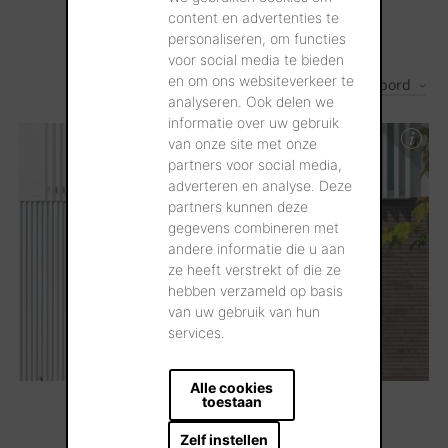
content en advertenties te
personaliseren, om functies
voor social media te bieden
en om ons websiteverkeer te
Les plus récents d'abord
1
Résultats
analyseren. Ook delen we
informatie over uw gebruik
van onze site met onze
partners voor social media,
adverteren en analyse. Deze
partners kunnen deze
gegevens combineren met
andere informatie die u aan
ze heeft verstrekt of die ze
hebben verzameld op basis
van uw gebruik van hun
services.
Alle cookies
toestaan
Zelf instellen