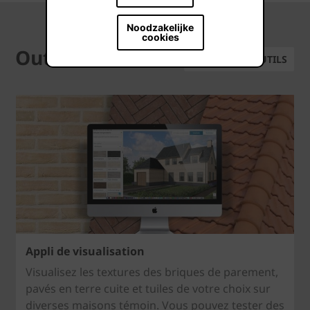
Noodzakelijke
cookies
Outils
TOUS LES OUTILS
Appli de visualisation
Visualisez les textures des briques de parement,
pavés en terre cuite et tuiles de votre choix sur
diverses maisons témoin. Vous pouvez tester des