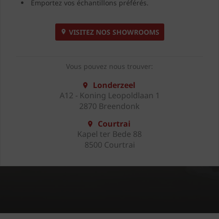
Emportez vos échantillons préférés.
VISITEZ NOS SHOWROOMS
Vous pouvez nous trouver:
Londerzeel
A12 - Koning Leopoldlaan 1
2870 Breendonk
Courtrai
Kapel ter Bede 88
8500 Courtrai