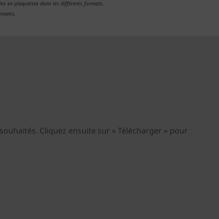
es en plaquettes dans les différents formats.
ements.
e souhaités. Cliquez ensuite sur « Télécharger » pour