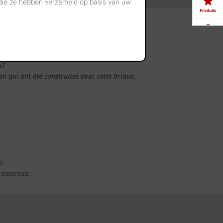
 die ze hebben verzameld op basis van uw
Produits
 vous
Télé-
chargements
n?
Showrooms
 qui ont été construites avec cette brique.
Offres
d'emploi
a.
-dessous.