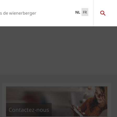
NL
FR
s de wienerberger
Contactez-nous