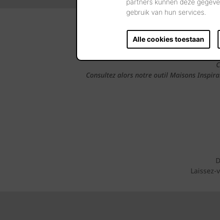
partners kunnen deze gegeven
gebruik van hun services.
Adre
Alle cookies toestaan
C
Consultez alors notre outil Maisons Inspir
D
Laissez-