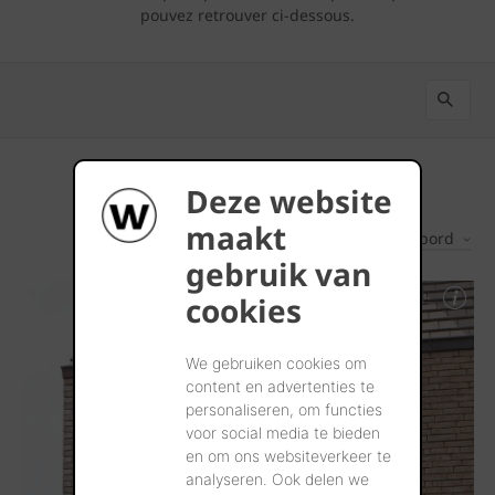
pouvez retrouver ci-dessous.
Deze website
maakt
Les plus récents d'abord
3
Résultats
gebruik van
cookies
We gebruiken cookies om
content en advertenties te
personaliseren, om functies
voor social media te bieden
en om ons websiteverkeer te
analyseren. Ook delen we