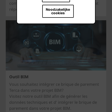
combinaisons infinies jusqu'à ce que le résultat
réponde pleinement à vos besoins.
Noodzakelijke
cookies
Outil BIM
Vous souhaitez intégrer ce brique de parement
Terca dans votre projet BIM?
Visitez notre outil BIM afin de générer les
données techniques et d' intégrer le brique de
parement dans votre projet BIM.