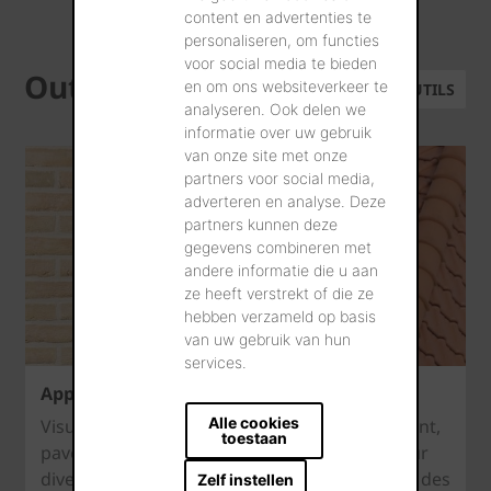
content en advertenties te
personaliseren, om functies
voor social media te bieden
Outils
en om ons websiteverkeer te
TOUS LES OUTILS
analyseren. Ook delen we
informatie over uw gebruik
van onze site met onze
partners voor social media,
adverteren en analyse. Deze
partners kunnen deze
gegevens combineren met
andere informatie die u aan
ze heeft verstrekt of die ze
hebben verzameld op basis
van uw gebruik van hun
services.
Appli de visualisation
Alle cookies
Visualisez les textures des briques de parement,
toestaan
pavés en terre cuite et tuiles de votre choix sur
diverses maisons témoin. Vous pouvez tester des
Zelf instellen